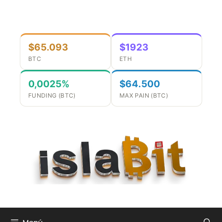
Saltar
al
contenido
$65.093
$1923
BTC
ETH
0,0025%
$64.500
FUNDING (BTC)
MAX PAIN (BTC)