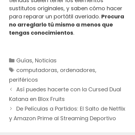
tiendas suelen tener los elementos
sustitutos originales, y saben cómo hacer
para reparar un portátil averiado.
Procura
no arreglarlo tú mismo a menos que
tengas conocimientos
.
Categorías
Guías
,
Noticias
Etiquetas
computadoras
,
ordenadores
,
periféricos
Navegación
Así puedes hacerte con la Cursed Dual
de
Katana en Blox Fruits
entradas
De Películas a Partidos: El Salto de Netflix
y Amazon Prime al Streaming Deportivo