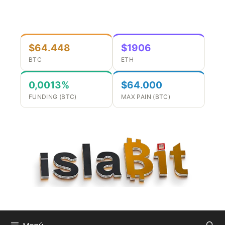
Saltar
al
contenido
$64.448
$1906
BTC
ETH
0,0013%
$64.000
FUNDING (BTC)
MAX PAIN (BTC)