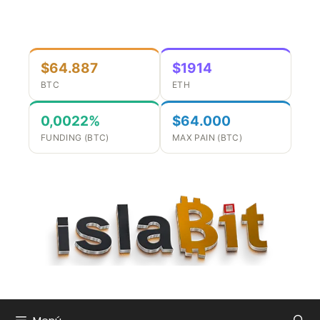
Saltar
al
contenido
$64.887
$1914
BTC
ETH
0,0022%
$64.000
FUNDING (BTC)
MAX PAIN (BTC)