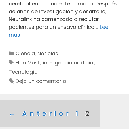
cerebral en un paciente humano. Después
de años de investigación y desarrollo,
Neuralink ha comenzado a reclutar
pacientes para un ensayo clínico …
Leer
Elon
más
Musk
rompe
Categorías
Ciencia
,
Noticias
barreras:
Etiquetas
Elon Musk
,
inteligencia artificial
,
Primer
Tecnología
implante
Deja un comentario
cerebral
del
chip
Neuralink
en
Navegación
← Anterior
1
2
humano
de