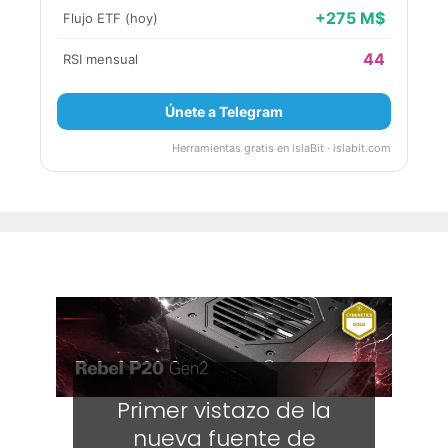
+275 M$
Flujo ETF (hoy)
44
RSI mensual
Únete a Telegram
Herramientas gratis en islaBit · islabit.com
Primer vistazo de la
nueva fuente de