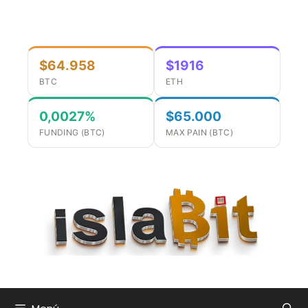
Saltar
al
contenido
$64.958
$1916
BTC
ETH
0,0027%
$65.000
FUNDING (BTC)
MAX PAIN (BTC)