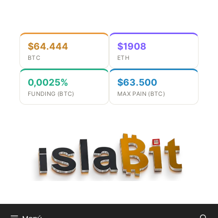
Saltar
al
contenido
$64.444
$1908
BTC
ETH
0,0025%
$63.500
FUNDING (BTC)
MAX PAIN (BTC)