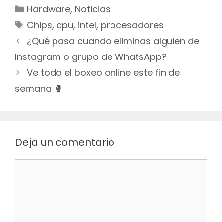
Categorías
Hardware
,
Noticias
Etiquetas
Chips
,
cpu
,
intel
,
procesadores
Navegación
¿Qué pasa cuando eliminas alguien de
de
Instagram o grupo de WhatsApp?
entradas
Ve todo el boxeo online este fin de
semana 🥊
Deja un comentario
Comentario