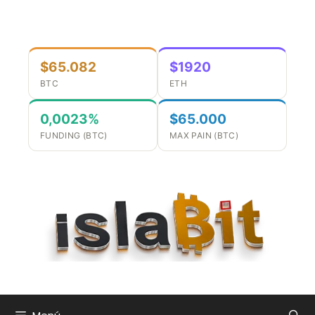
Saltar
al
contenido
$65.082
$1920
BTC
ETH
0,0023%
$65.000
FUNDING (BTC)
MAX PAIN (BTC)