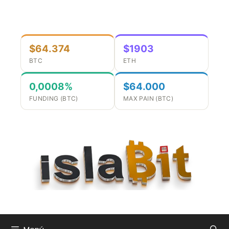
Saltar
al
contenido
$64.374
$1903
BTC
ETH
0,0008%
$64.000
FUNDING (BTC)
MAX PAIN (BTC)