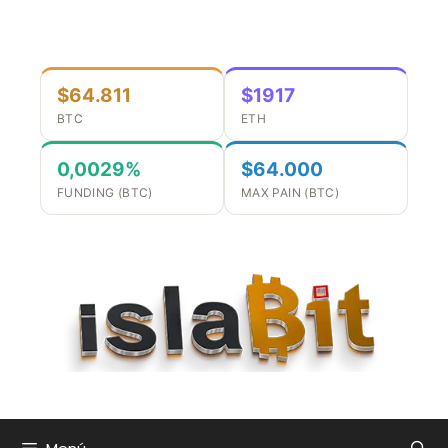
Saltar
al
contenido
$64.811
$1917
BTC
ETH
0,0029%
$64.000
FUNDING (BTC)
MAX PAIN (BTC)