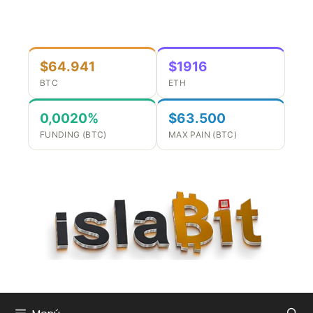
Saltar
al
contenido
$64.941
$1916
BTC
ETH
0,0020%
$63.500
FUNDING (BTC)
MAX PAIN (BTC)