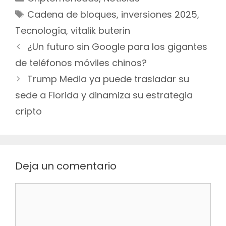
Etiquetas
Cadena de bloques
,
inversiones 2025
,
Tecnología
,
vitalik buterin
Navegación
¿Un futuro sin Google para los gigantes
de
de teléfonos móviles chinos?
entradas
Trump Media ya puede trasladar su
sede a Florida y dinamiza su estrategia
cripto
Deja un comentario
Comentario