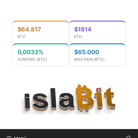
Saltar
al
contenido
$64.817
$1914
BTC
ETH
0,0032%
$65.000
FUNDING (BTC)
MAX PAIN (BTC)