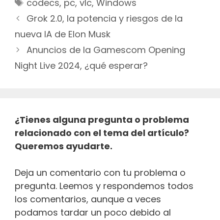
Etiquetas
codecs
,
pc
,
vlc
,
Windows
Navegación
Grok 2.0, la potencia y riesgos de la
de
nueva IA de Elon Musk
entradas
Anuncios de la Gamescom Opening
Night Live 2024, ¿qué esperar?
¿Tienes alguna pregunta o problema
relacionado con el tema del artículo?
Queremos ayudarte.
Deja un comentario con tu problema o
pregunta. Leemos y respondemos todos
los comentarios, aunque a veces
podamos tardar un poco debido al