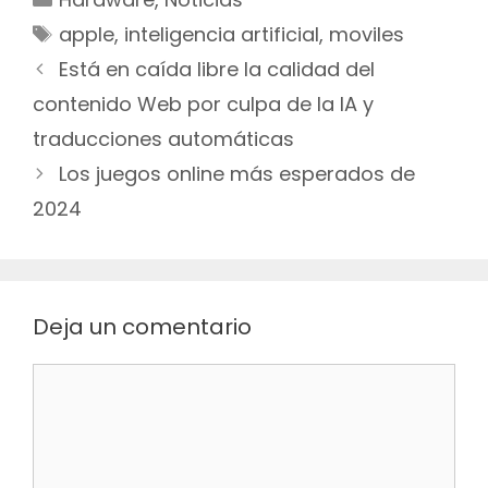
Etiquetas
apple
,
inteligencia artificial
,
moviles
Navegación
Está en caída libre la calidad del
de
contenido Web por culpa de la IA y
entradas
traducciones automáticas
Los juegos online más esperados de
2024
Deja un comentario
Comentario