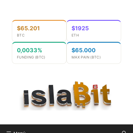
Saltar
al
contenido
$65.201
$1925
BTC
ETH
0,0033%
$65.000
FUNDING (BTC)
MAX PAIN (BTC)