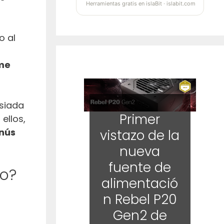
Herramientas gratis en islaBit · islabit.com
o al
ime
asiada
Primer
ellos,
enús
vistazo de la
nueva
fuente de
so?
alimentació
n Rebel P20
Gen2 de