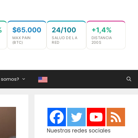
%
$65.000
24/100
+1,4%
MAX PAIN
SALUD DE LA
DISTANCIA
(BTC)
RED
200S
s somos?
Nuestras redes sociales