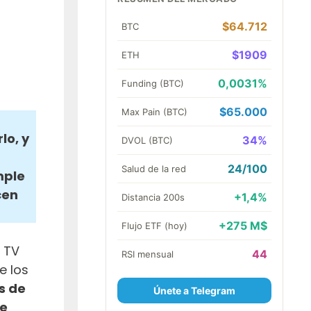
$64.712
BTC
$1909
ETH
0,0031%
Funding (BTC)
$65.000
Max Pain (BTC)
lo, y
34%
DVOL (BTC)
24/100
Salud de la red
mple
cen
+1,4%
Distancia 200s
+275 M$
Flujo ETF (hoy)
a TV
44
RSI mensual
e los
s de
Únete a Telegram
ue