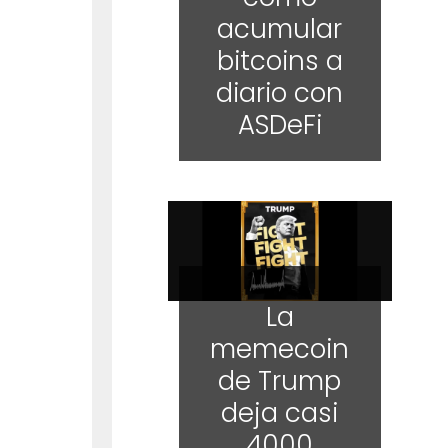
acumular
bitcoins a
diario con
ASDeFi
La
memecoin
de Trump
deja casi
4000