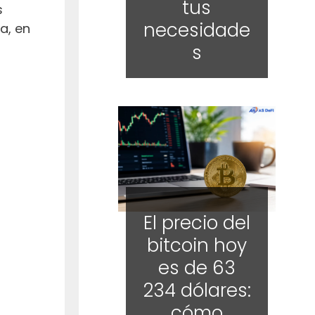
tus
s
necesidade
a, en
s
El precio del
bitcoin hoy
es de 63
234 dólares:
cómo