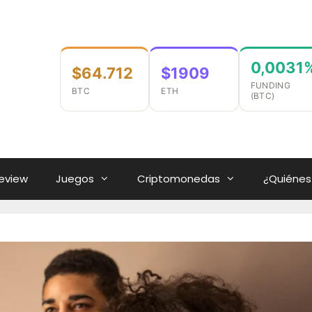
0,0031
$64.712
$1909
FUNDING
BTC
ETH
(BTC)
eview
Juegos
Criptomonedas
¿Quiéne