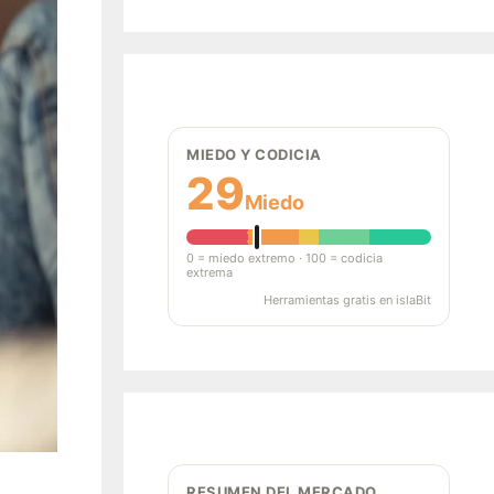
MIEDO Y CODICIA
29
Miedo
0 = miedo extremo · 100 = codicia
extrema
Herramientas gratis en islaBit
RESUMEN DEL MERCADO