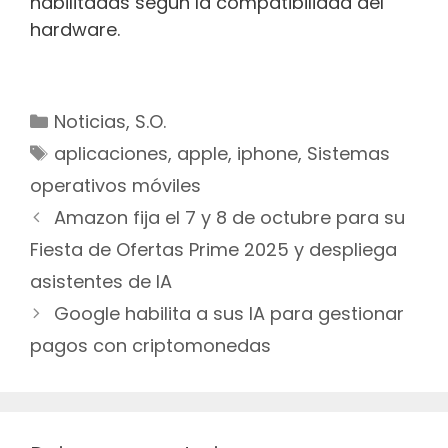
habilitadas según la compatibilidad del
hardware.
Categorías
Noticias
,
S.O.
Etiquetas
aplicaciones
,
apple
,
iphone
,
Sistemas
operativos móviles
Navegación
Amazon fija el 7 y 8 de octubre para su
de
Fiesta de Ofertas Prime 2025 y despliega
entradas
asistentes de IA
Google habilita a sus IA para gestionar
pagos con criptomonedas