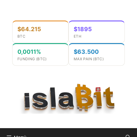
Saltar
al
contenido
$64.215
$1895
BTC
ETH
0,0011%
$63.500
FUNDING (BTC)
MAX PAIN (BTC)