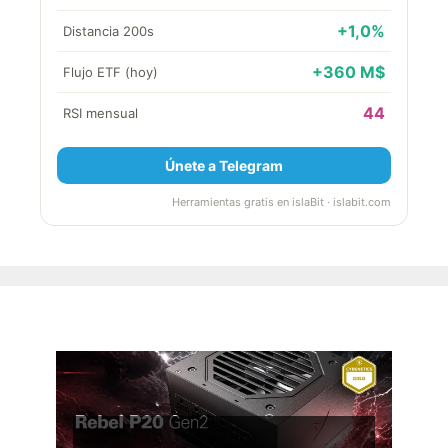
+1,0%
Distancia 200s
+360 M$
Flujo ETF (hoy)
44
RSI mensual
Únete a Telegram
Herramientas gratis en islaBit · islabit.com