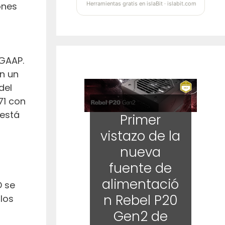
ones
Herramientas gratis en islaBit · islabit.com
 GAAP.
on un
del
71 con
 está
Primer
vistazo de la
nueva
fuente de
alimentació
D se
n Rebel P20
los
Gen2 de