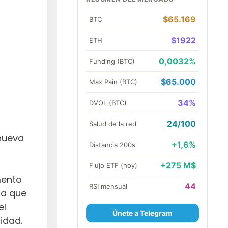
$65.169
BTC
$1922
ETH
0,0032%
Funding (BTC)
$65.000
Max Pain (BTC)
34%
DVOL (BTC)
24/100
Salud de la red
nueva
+1,6%
Distancia 200s
+275 M$
Flujo ETF (hoy)
mento
44
RSI mensual
ra que
el
Únete a Telegram
idad.