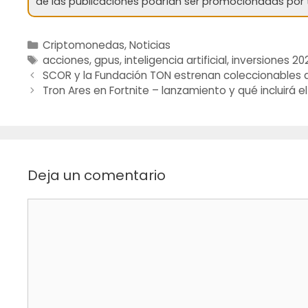
de las publicaciones podrían ser promocionadas por 
Categorías
Criptomonedas
,
Noticias
Etiquetas
acciones
,
gpus
,
inteligencia artificial
,
inversiones 20
Navegación
SCOR y la Fundación TON estrenan coleccionables 
de
Tron Ares en Fortnite – lanzamiento y qué incluirá el
entradas
Deja un comentario
Comentario