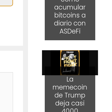
acumular
bitcoins a
diario con
ASDeFi
La
memecoin
de Trump
deja casi
4000