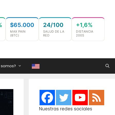
%
$65.000
24/100
+1,6%
MAX PAIN
SALUD DE LA
DISTANCIA
(BTC)
RED
200S
s somos?
Nuestras redes sociales