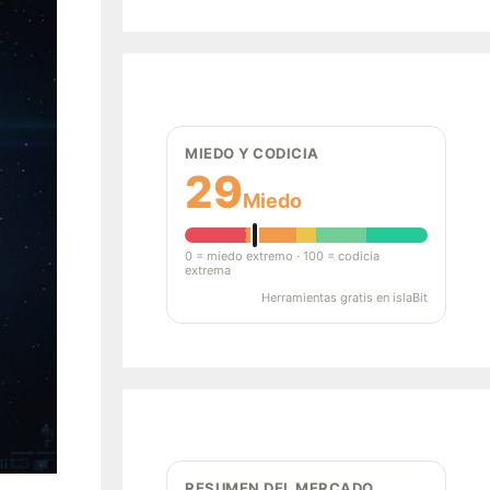
MIEDO Y CODICIA
29
Miedo
0 = miedo extremo · 100 = codicia
extrema
Herramientas gratis en islaBit
RESUMEN DEL MERCADO