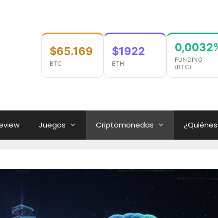
0,0032
$65.169
$1922
FUNDING
BTC
ETH
(BTC)
eview
Juegos
Criptomonedas
¿Quiéne