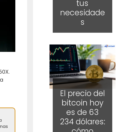
tus
necesidade
s
50X.
 a
El precio del
bitcoin hoy
es de 63
234 dólares:
a
unas
cómo